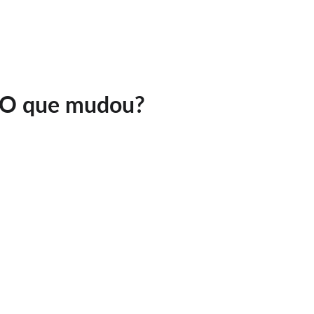
Blog
Dúvidas sobre Perícia
Mentoria
: O que mudou?