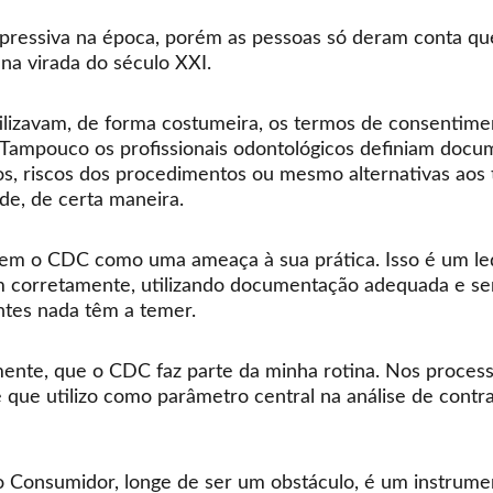
xpressiva na época, porém as pessoas só deram conta qu
na virada do século XXI. 
ilizavam, de forma costumeira, os termos de consentime
. Tampouco os profissionais odontológicos definiam doc
s, riscos dos procedimentos ou mesmo alternativas aos 
de, de certa maneira.
veem o CDC como uma ameaça à sua prática. Isso é um le
am corretamente, utilizando documentação adequada e se
ntes nada têm a temer.
mente, que o CDC faz parte da minha rotina. Nos process
e que utilizo como parâmetro central na análise de contr
Consumidor, longe de ser um obstáculo, é um instrument