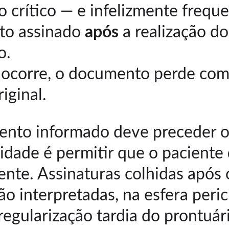
 crítico — e infelizmente freque
o assinado 
após
 a realização do
o.
 ocorre, o documento perde com
iginal.
nto informado deve preceder o a
lidade é permitir que o paciente 
nte. Assinaturas colhidas após 
o interpretadas, na esfera peric
regularização tardia do prontuár