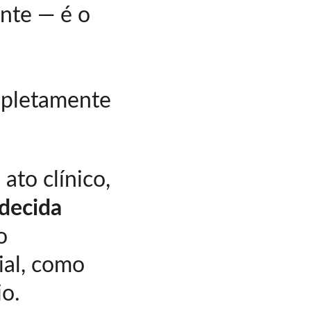
nte — é o 
 
pletamente 
to clínico, 
decida
o 
ial, como 
io.