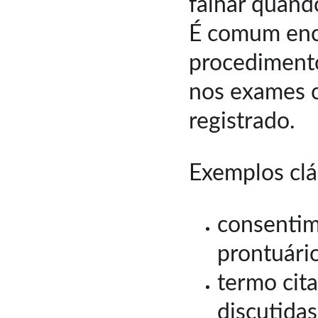
falhar quand
É comum enco
procediment
nos exames 
registrado.
Exemplos clá
consentim
prontuário
termo cita
discutidas