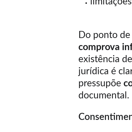
limitaçõe
Do ponto de 
comprova in
existência de
jurídica é c
pressupõe 
c
documental.
Consentimen