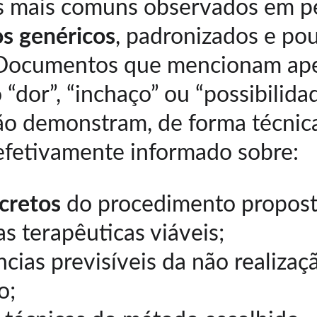
 mais comuns observados em per
s genéricos
, padronizados e po
 Documentos que mencionam ape
“dor”, “inchaço” ou “possibilida
ão demonstram, de forma técnica
 efetivamente informado sobre:
cretos
 do procedimento propost
as terapêuticas viáveis;
ias previsíveis da não realizaç
o;