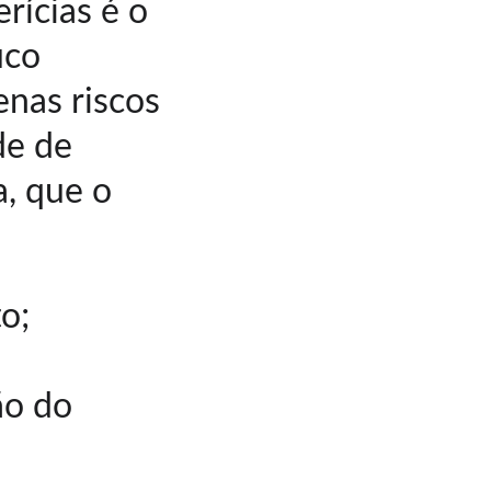
ícias é o 
uco 
nas riscos 
de de 
, que o 
o;
ão do 