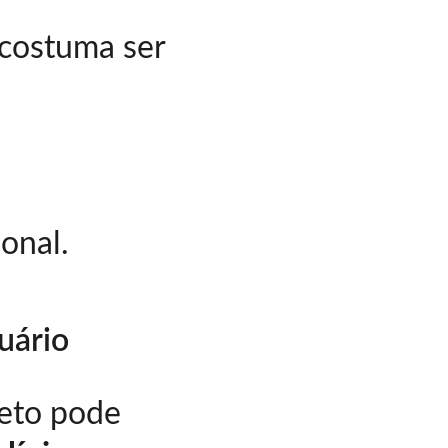
 costuma ser 
onal.
uário
eto pode 