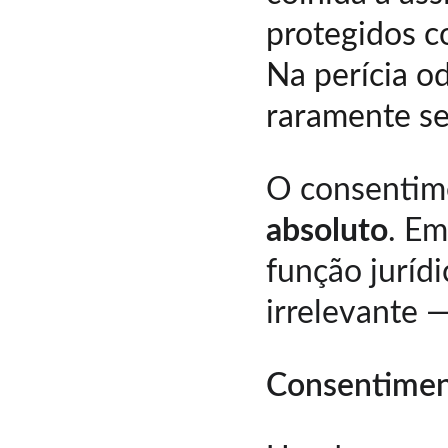
protegidos c
Na perícia o
raramente se
O consentim
absoluto
. Em
função jurídi
irrelevante —
Consentiment