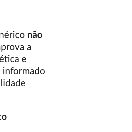
nérico 
não 
prova a 
ética e 
o informado 
lidade 
to