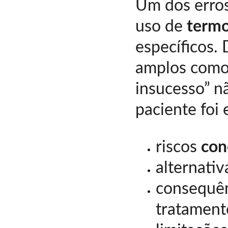
Um dos erros
uso de 
termo
específicos.
amplos como 
insucesso” n
paciente foi
riscos 
con
alternativ
consequênc
tratament