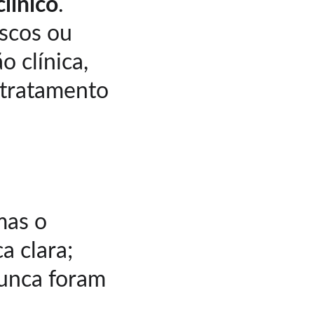
línico
.
scos ou 
o clínica, 
tratamento 
mas o 
a clara;
nunca foram 