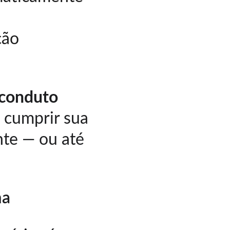
ção 
-conduto 
m cumprir sua 
nte — ou até 
ma