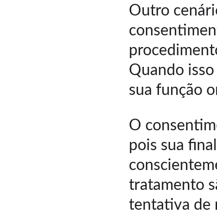
Outro cenário
consentiment
procediment
Quando isso
sua função or
O consentime
pois sua fina
conscienteme
tratamento sã
tentativa de 