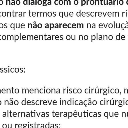
o 
não dialoga com o prontuário c
ntrar termos que descrevem ri
os que 
não aparecem
 na evoluçã
complementares ou no plano de 
ssicos:
ento menciona risco cirúrgico, 
 não descreve indicação cirúrgic
 alternativas terapêuticas que 
 ou registradas;