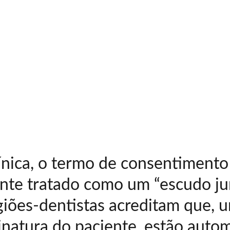
línica, o termo de consentimento
te tratado como um “escudo jurí
giões-dentistas acreditam que, 
sinatura do paciente, estão auto