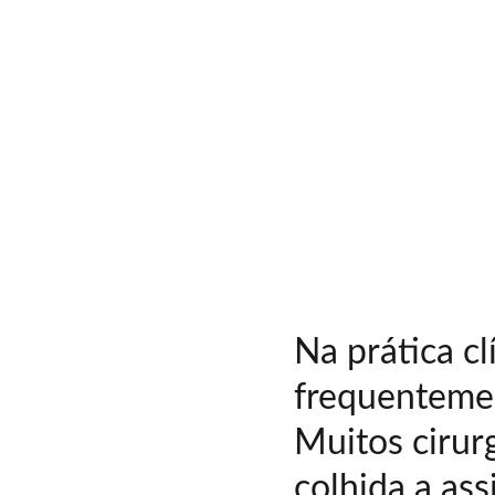
Na prática c
frequentemen
Muitos cirur
colhida a as