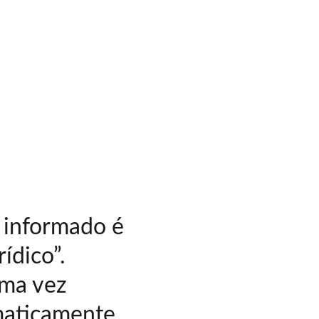
 informado é 
dico”. 
uma vez 
maticamente 