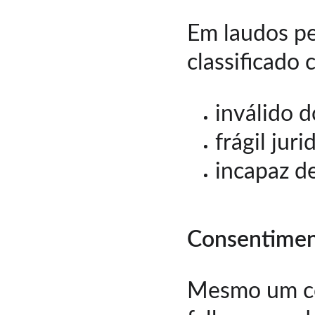
Em laudos pe
classificado
inválido d
frágil jur
incapaz de
Consentimen
Mesmo um co