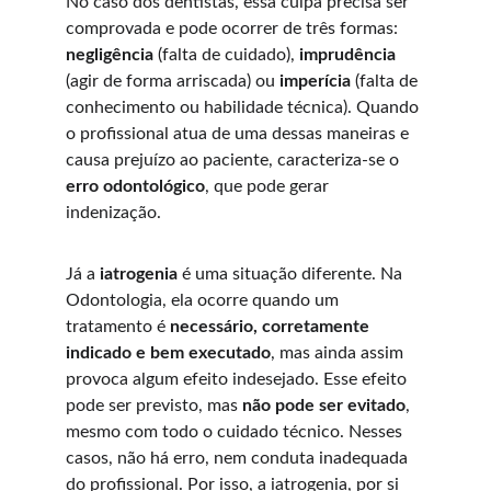
No caso dos dentistas, essa culpa precisa ser 
comprovada e pode ocorrer de três formas: 
negligência
 (falta de cuidado), 
imprudência
(agir de forma arriscada) ou 
imperícia
 (falta de 
conhecimento ou habilidade técnica). Quando 
o profissional atua de uma dessas maneiras e 
causa prejuízo ao paciente, caracteriza-se o 
erro odontológico
, que pode gerar 
indenização.
Já a 
iatrogenia
 é uma situação diferente. Na 
Odontologia, ela ocorre quando um 
tratamento é 
necessário, corretamente 
indicado e bem executado
, mas ainda assim 
provoca algum efeito indesejado. Esse efeito 
pode ser previsto, mas 
não pode ser evitado
, 
mesmo com todo o cuidado técnico. Nesses 
casos, não há erro, nem conduta inadequada 
do profissional. Por isso, a iatrogenia, por si 