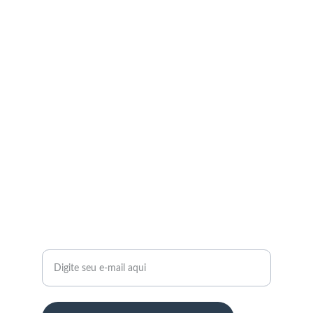
Serviços
Perícias Odontológicas e Consultoria
CONTATO
periciascunha@gmail.com
(41) 99190-5528
SUPORTE
Seu endereço de e-mail: