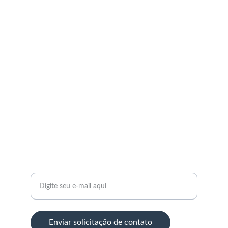
Serviços
Perícias Odontológicas e Consultoria
CONTATO
periciascunha@gmail.com
(41) 99190-5528
SUPORTE
Seu endereço de e-mail:
Enviar solicitação de contato