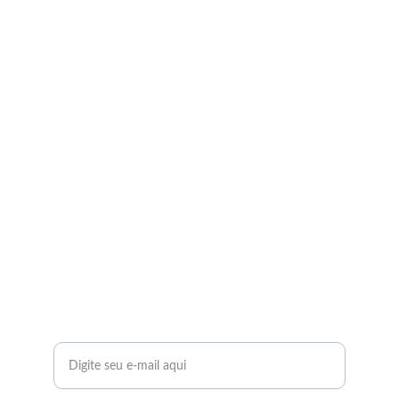
Serviços
Perícias Odontológicas e Consultoria
CONTATO
periciascunha@gmail.com
(41) 99190-5528
SUPORTE
Seu endereço de e-mail: