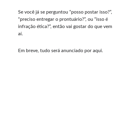
Se você já se perguntou “posso postar isso?”, 
“preciso entregar o prontuário?”, ou “isso é 
infração ética?”, então vai gostar do que vem 
aí.
Em breve, tudo será anunciado por aqui.
Serviços
Perícias Odontológicas e Consultoria
CONTATO
periciascunha@gmail.com
(41) 99190-5528